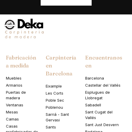
Fabricación
Carpintería
Encuentranos
a medida
en
en
Barcelona
Muebles
Barcelona
Armarios
Castellar del Vallés
Eixample
Puertas de
Esplugues de
Les Corts
madera
Llobregat
Poble Sec
Ventanas
Sabadell
Poblenou
Mesas
Sant Cugat del
Sarriá - Sant
Vallés
Camas
Gervasi
Sant Just Desvern
Casas
Sants
prefabricadas de
Badalona