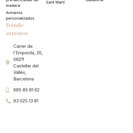
Sant Martí
madera
Armarios
personalizados
Dónde
estamos
Carrer de
l'Empordà, 20,
08211
Castellar del
Vallès,
Barcelona
685 85 81 62
93 025 13 81
Flex UI Kit
Modern UI Kit
Framer UI Kit