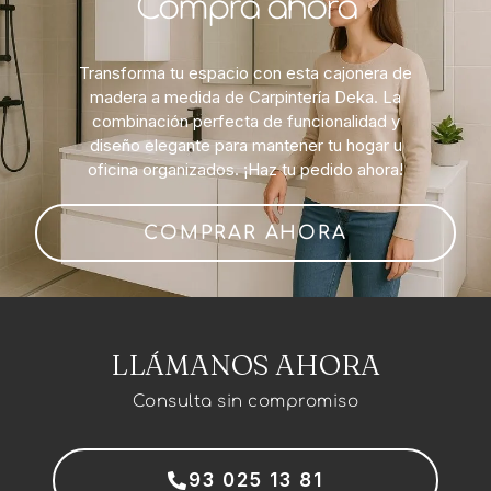
Compra ahora
Transforma tu espacio con esta cajonera de
madera a medida de Carpintería Deka. La
combinación perfecta de funcionalidad y
diseño elegante para mantener tu hogar u
oficina organizados. ¡Haz tu pedido ahora!
COMPRAR AHORA
LLÁMANOS AHORA
Consulta sin compromiso
93 025 13 81