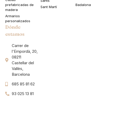
Sants
prefabricadas de
Badalona
Sant Martí
madera
Armarios
personalizados
Dónde
estamos
Carrer de
l'Empordà, 20,
08211
Castellar del
Vallès,
Barcelona
685 85 81 62
93 025 13 81
Flex UI Kit
Modern UI Kit
Framer UI Kit