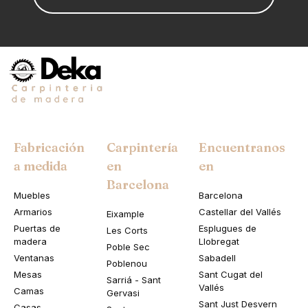
Fabricación
Carpintería
Encuentranos
a medida
en
en
Barcelona
Muebles
Barcelona
Armarios
Castellar del Vallés
Eixample
Puertas de
Esplugues de
Les Corts
madera
Llobregat
Poble Sec
Ventanas
Sabadell
Poblenou
Mesas
Sant Cugat del
Sarriá - Sant
Vallés
Camas
Gervasi
Sant Just Desvern
Casas