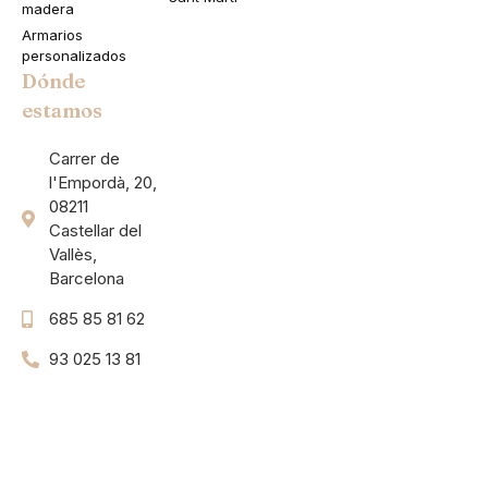
madera
Armarios
personalizados
Dónde
estamos
Carrer de
l'Empordà, 20,
08211
Castellar del
Vallès,
Barcelona
685 85 81 62
93 025 13 81
Flex UI Kit
Modern UI Kit
Framer UI Kit
Gradients UI Kit