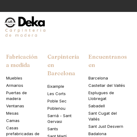
Fabricación
Carpintería
Encuentranos
a medida
en
en
Barcelona
Muebles
Barcelona
Armarios
Castellar del Vallés
Eixample
Puertas de
Esplugues de
Les Corts
madera
Llobregat
Poble Sec
Ventanas
Sabadell
Poblenou
Mesas
Sant Cugat del
Sarriá - Sant
Vallés
Camas
Gervasi
Sant Just Desvern
Casas
Sants
prefabricadas de
Badalona
Sant Martí