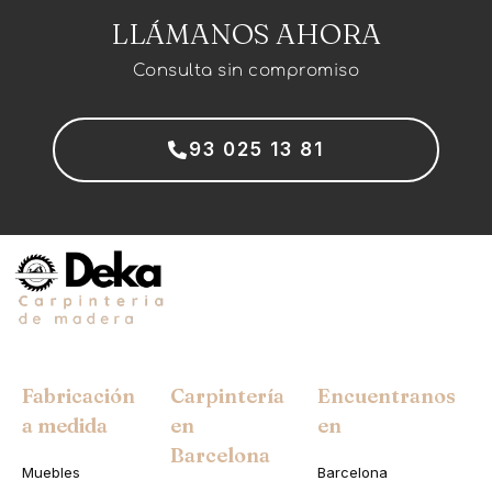
LLÁMANOS AHORA
Consulta sin compromiso
93 025 13 81
Fabricación
Carpintería
Encuentranos
a medida
en
en
Barcelona
Muebles
Barcelona