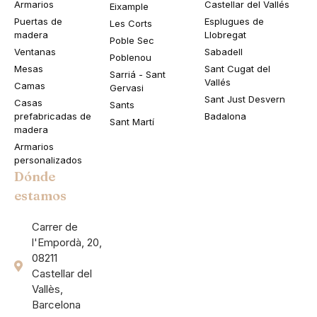
Armarios
Castellar del Vallés
Eixample
Puertas de
Esplugues de
Les Corts
madera
Llobregat
Poble Sec
Ventanas
Sabadell
Poblenou
Mesas
Sant Cugat del
Sarriá - Sant
Vallés
Camas
Gervasi
Sant Just Desvern
Casas
Sants
prefabricadas de
Badalona
Sant Martí
madera
Armarios
personalizados
Dónde
estamos
Carrer de
l'Empordà, 20,
08211
Castellar del
Vallès,
Barcelona